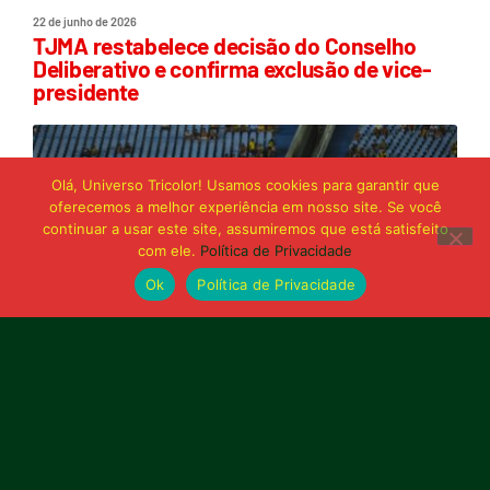
22 de junho de 2026
TJMA restabelece decisão do Conselho
Deliberativo e confirma exclusão de vice-
presidente
Olá, Universo Tricolor! Usamos cookies para garantir que
oferecemos a melhor experiência em nosso site. Se você
continuar a usar este site, assumiremos que está satisfeito
com ele.
Política de Privacidade
Ok
Política de Privacidade
21 de junho de 2026
Sampaio é superado pelo Trem no Castelão
e buscará reação em Macapá