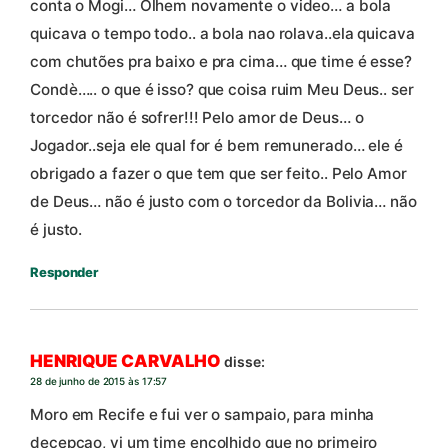
conta o Mogi… Olhem novamente o video… a bola
quicava o tempo todo.. a bola nao rolava..ela quicava
com chutões pra baixo e pra cima… que time é esse?
Condè….. o que é isso? que coisa ruim Meu Deus.. ser
torcedor não é sofrer!!! Pelo amor de Deus… o
Jogador..seja ele qual for é bem remunerado… ele é
obrigado a fazer o que tem que ser feito.. Pelo Amor
de Deus… não é justo com o torcedor da Bolivia… não
é justo.
Responder
HENRIQUE CARVALHO
disse:
28 de junho de 2015 às 17:57
Moro em Recife e fui ver o sampaio, para minha
decepçao, vi um time encolhido que no primeiro