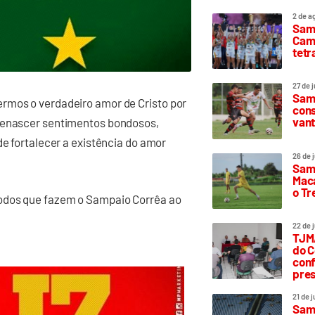
2 de a
Sam
Camp
tetr
27 de 
Samp
rmos o verdadeiro amor de Cristo por
cons
vant
 Renascer sentimentos bondosos,
de fortalecer a existência do amor
26 de 
Samp
Maca
o T
todos que fazem o Sampaio Corrêa ao
22 de 
TJMA
do C
conf
pres
21 de 
Samp