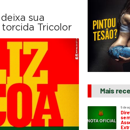
 deixa sua
orcida Tricolor
Mais rec
5 de a
Dire
se m
Asse
Extr