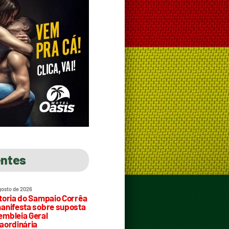
entes
gosto de 2026
toria do Sampaio Corrêa
anifesta sobre suposta
mbleia Geral
aordinária