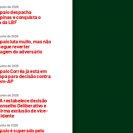
gosto de 2026
paio despacha
inas e conquista o
a da LBF
junho de 2026
aio luta muito, mas não
egue reverter
agem do adversário
junho de 2026
aio Corrêa já está em
pá para decisão contra
rem-AP
junho de 2026
 restabelece decisão
onselho Deliberativo e
irma exclusão de vice-
idente
junho de 2026
aio é superado pelo