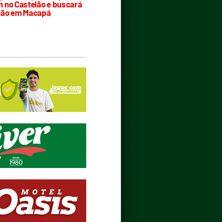
 no Castelão e buscará
ção em Macapá