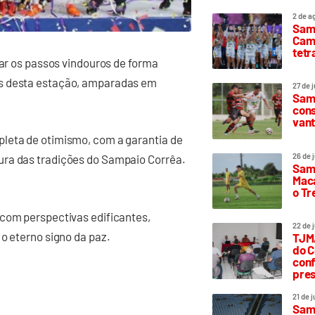
2 de a
Sam
Camp
tetr
jar os passos vindouros de forma
as desta estação, amparadas em
27 de 
Samp
cons
vant
leta de otimismo, com a garantia de
26 de 
ura das tradições do Sampaio Corrêa.
Samp
Maca
o T
 com perspectivas edificantes,
22 de 
o eterno signo da paz.
TJMA
do C
conf
pres
21 de 
Samp