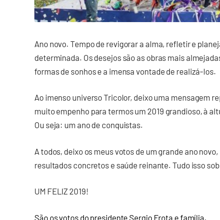
Ano novo. Tempo de revigorar a alma, refletir e plane
determinada. Os desejos são as obras mais almejad
formas de sonhos e a imensa vontade de realizá-los.
Ao imenso universo Tricolor, deixo uma mensagem rep
muito empenho para termos um 2019 grandioso, à alt
Ou seja: um ano de conquistas.
A todos, deixo os meus votos de um grande ano novo,
resultados concretos e saúde reinante. Tudo isso sob 
UM FELIZ 2019!
São os votos do presidente Sergio Frota e família.