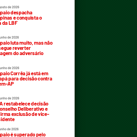
gosto de 2026
paio despacha
inas e conquista o
a da LBF
junho de 2026
aio luta muito, mas não
egue reverter
agem do adversário
junho de 2026
aio Corrêa já está em
pá para decisão contra
rem-AP
junho de 2026
 restabelece decisão
onselho Deliberativo e
irma exclusão de vice-
idente
junho de 2026
aio é superado pelo