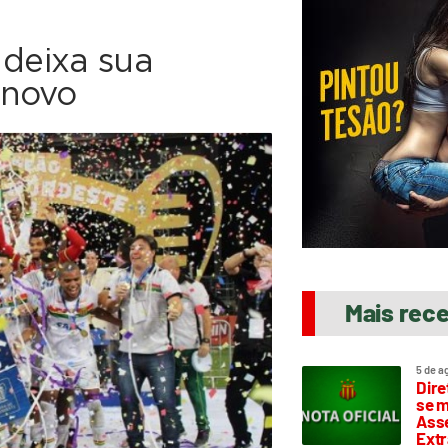
 deixa sua
 novo
Mais rec
5 de a
Dire
se m
Asse
Extr