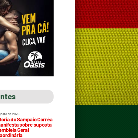
entes
gosto de 2026
toria do Sampaio Corrêa
anifesta sobre suposta
mbleia Geral
aordinária