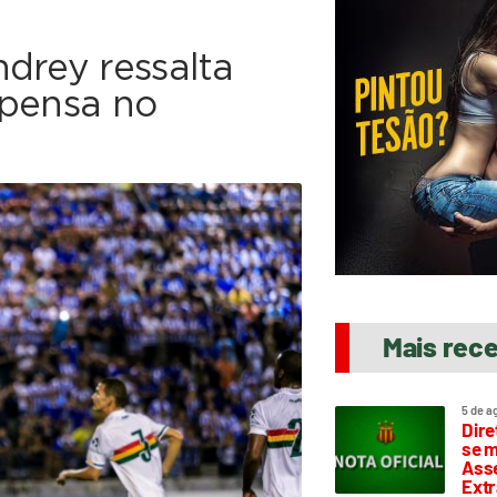
drey ressalta
 pensa no
Mais rec
5 de a
Dire
se m
Asse
Extr