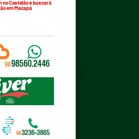
 no Castelão e buscará
ção em Macapá