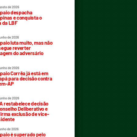
gosto de 2026
paio despacha
inas e conquista o
a da LBF
junho de 2026
aio luta muito, mas não
egue reverter
agem do adversário
junho de 2026
aio Corrêa já está em
pá para decisão contra
rem-AP
junho de 2026
 restabelece decisão
onselho Deliberativo e
irma exclusão de vice-
idente
junho de 2026
aio é superado pelo