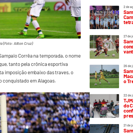
2 de a
Sam
Camp
tetr
27 de 
Samp
 (Foto: Ailton Cruz)
cons
vant
 Sampaio Corrêa na temporada, o nome
que, tanto pela crônica esportiva
26 de 
Samp
ta imposição embaixo das traves, o
Maca
nto conquistado em Alagoas.
o T
22 de 
TJMA
do C
conf
pres
21 de 
Samp