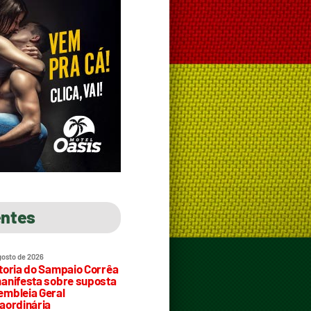
entes
gosto de 2026
toria do Sampaio Corrêa
anifesta sobre suposta
mbleia Geral
aordinária