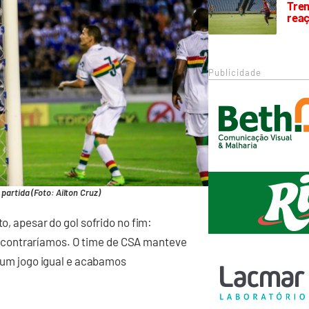
Trem
rea
Publicidade
partida (Foto: Ailton Cruz)
to, apesar do gol sofrido no fim:
ncontraríamos. O time de CSA manteve
oi um jogo igual e acabamos