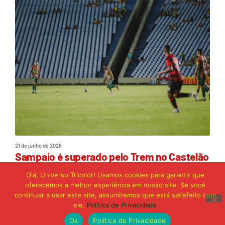
21 de junho de 2026
Sampaio é superado pelo Trem no Castelão
e buscará reação em Macapá
Olá, Universo Tricolor! Usamos cookies para garantir que
oferecemos a melhor experiência em nosso site. Se você
continuar a usar este site, assumiremos que está satisfeito com
Publicidade
ele.
Política de Privacidade
Ok
Política de Privacidade