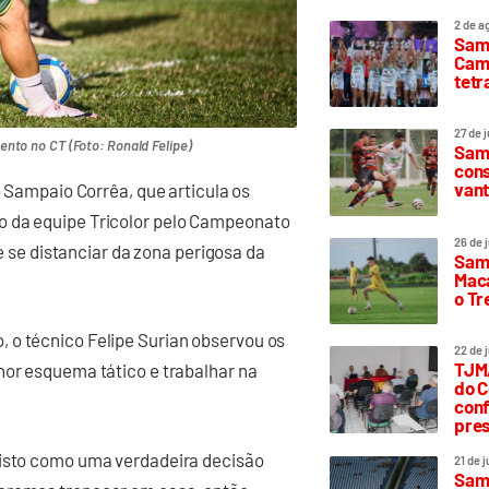
2 de a
Sam
Camp
tetr
27 de 
to no CT (Foto: Ronald Felipe)
Samp
cons
vant
o Sampaio Corrêa, que articula os
o da equipe Tricolor pelo Campeonato
26 de 
 e se distanciar da zona perigosa da
Samp
Maca
o T
 o técnico Felipe Surian observou os
22 de 
TJMA
hor esquema tático e trabalhar na
do C
conf
pres
visto como uma verdadeira decisão
21 de 
Samp