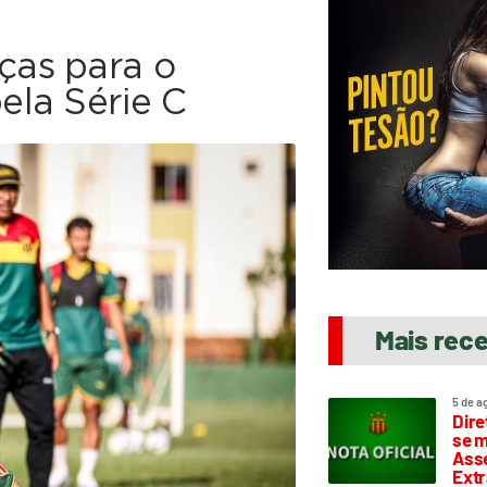
as para o
la Série C
Mais rec
5 de a
Dire
se m
Asse
Extr