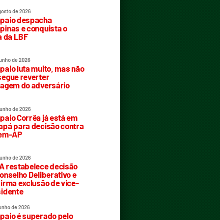
gosto de 2026
paio despacha
inas e conquista o
a da LBF
junho de 2026
aio luta muito, mas não
egue reverter
agem do adversário
junho de 2026
aio Corrêa já está em
pá para decisão contra
rem-AP
junho de 2026
 restabelece decisão
onselho Deliberativo e
irma exclusão de vice-
idente
junho de 2026
aio é superado pelo