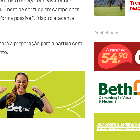
deremos tropeçar em casa, então,
Trem
rea
. É hora de dar tudo em campo e ter
orma possível”, frisou o atacante
Publicidade
ficará a preparação para a partida com
nto.