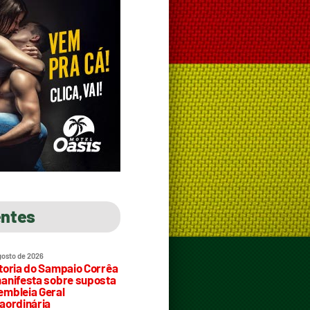
entes
gosto de 2026
toria do Sampaio Corrêa
anifesta sobre suposta
mbleia Geral
aordinária