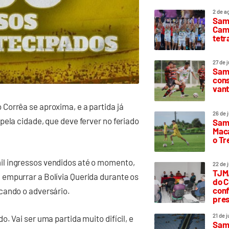
2 de a
Sam
Camp
tetr
27 de 
Samp
cons
vant
Corrêa se aproxima, e a partida já
26 de 
pela cidade, que deve ferver no feriado
Samp
Maca
o T
l ingressos vendidos até o momento,
22 de 
TJMA
empurrar a Bolívia Querida durante os
do C
conf
cando o adversário.
pres
21 de 
. Vai ser uma partida muito difícil, e
Samp