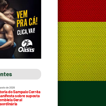
entes
gosto de 2026
toria do Sampaio Corrêa
anifesta sobre suposta
mbleia Geral
aordinária