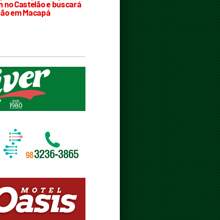
 no Castelão e buscará
ção em Macapá