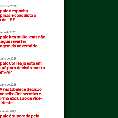
gosto de 2026
paio despacha
inas e conquista o
a da LBF
junho de 2026
aio luta muito, mas não
egue reverter
agem do adversário
junho de 2026
aio Corrêa já está em
pá para decisão contra
rem-AP
junho de 2026
 restabelece decisão
onselho Deliberativo e
irma exclusão de vice-
idente
junho de 2026
aio é superado pelo