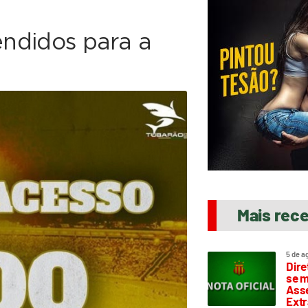
endidos para a
Mais rec
5 de a
Dire
se m
Asse
Extr