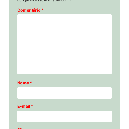
obrigatórios são marcados com
*
Comentário
*
Nome
*
E-mail
*