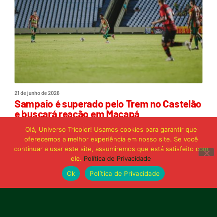
21 de junho de 2026
Sampaio é superado pelo Trem no Castelão
e buscará reação em Macapá
Olá, Universo Tricolor! Usamos cookies para garantir que
oferecemos a melhor experiência em nosso site. Se você
Publicidade
continuar a usar este site, assumiremos que está satisfeito com
ele.
Política de Privacidade
Ok
Política de Privacidade