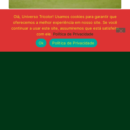
21 de junho de 2026
Olá, Universo Tricolor! Usamos cookies para garantir que
Sampaio é superado pelo Trem no Castelão
oferecemos a melhor experiência em nosso site. Se você
e buscará reação em Macapá
continuar a usar este site, assumiremos que está satisfeito
com ele.
Política de Privacidade
Ok
Política de Privacidade
Publicidade