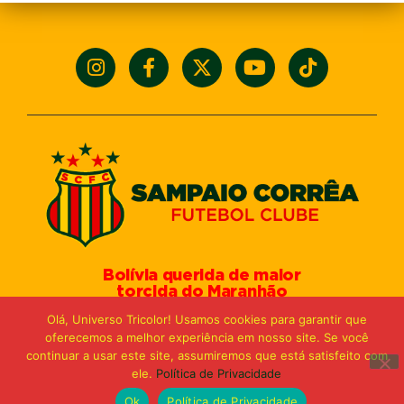
Bolívia querida de maior
torcida do Maranhão
Av. General Arthur Carvalho,
Olá, Universo Tricolor! Usamos cookies para garantir que
Turu Velho – São Luís-MA – CEP: 65066-320
oferecemos a melhor experiência em nosso site. Se você
Email: marketing@sampaiocorreafc.com.br
continuar a usar este site, assumiremos que está satisfeito com
© 2021 • Sampaio Corrêa Futebol Clube
ele.
Política de Privacidade
Web Design:
MP Marketing, Promo e Digital
Ok
Política de Privacidade