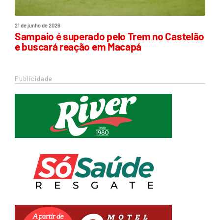
21 de junho de 2026
Sampaio é superado pelo Trem no Castelão
e buscará reação em Macapá
Publicidade