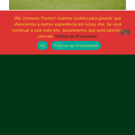
21 de junho de 2026
Olá, Universo Tricolor! Usamos cookies para garantir que
Sampaio é superado pelo Trem no Castelão
oferecemos a melhor experiência em nosso site. Se você
e buscará reação em Macapá
continuar a usar este site, assumiremos que está satisfeito
com ele.
Política de Privacidade
Ok
Política de Privacidade
Publicidade