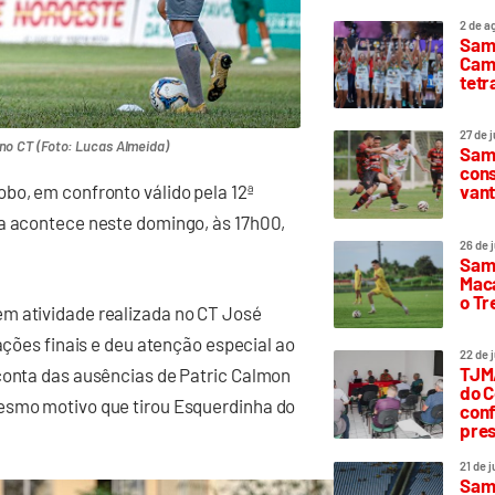
2 de a
Sam
Camp
tetr
27 de 
no CT (Foto: Lucas Almeida)
Samp
cons
vant
bo, em confronto válido pela 12ª
da acontece neste domingo, às 17h00,
26 de 
Samp
Maca
o T
m atividade realizada no CT José
tações finais e deu atenção especial ao
22 de 
TJMA
 conta das ausências de Patric Calmon
do C
Mesmo motivo que tirou Esquerdinha do
conf
pres
21 de 
Samp