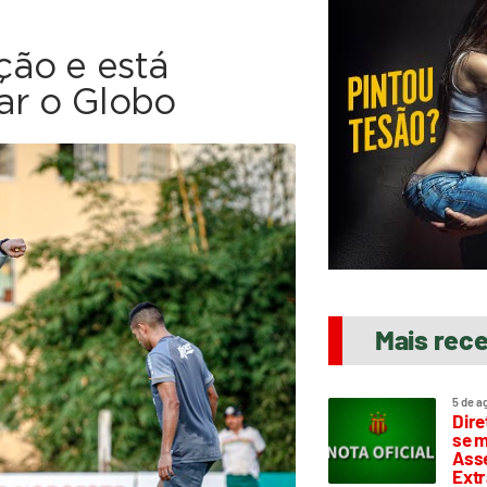
ção e está
ar o Globo
Mais rec
5 de a
Dire
se m
Asse
Extr