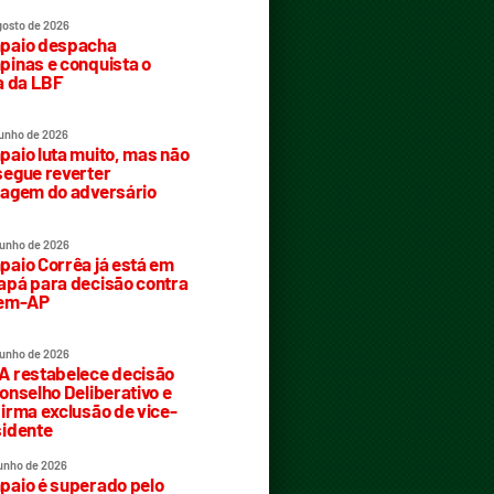
gosto de 2026
paio despacha
inas e conquista o
a da LBF
junho de 2026
aio luta muito, mas não
egue reverter
agem do adversário
junho de 2026
aio Corrêa já está em
pá para decisão contra
rem-AP
junho de 2026
 restabelece decisão
onselho Deliberativo e
irma exclusão de vice-
idente
junho de 2026
aio é superado pelo