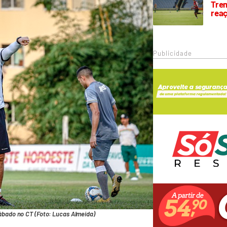
Trem
rea
Publicidade
ábado no CT (Foto: Lucas Almeida)