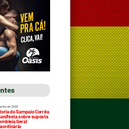
entes
gosto de 2026
toria do Sampaio Corrêa
anifesta sobre suposta
mbleia Geral
aordinária