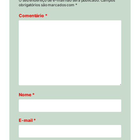
O seu endereço de e-mail não será publicado.
Campos
obrigatórios são marcados com
*
Comentário
*
Nome
*
E-mail
*