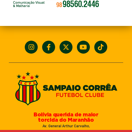
Bolívia querida de maior
torcida do Maranhão
Av. General Arthur Carvalho,
Turu Velho – São Luís-MA – CEP: 65066-320