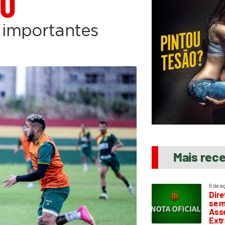
MO
s importantes
Mais rec
5 de a
Dire
se m
Asse
Extr