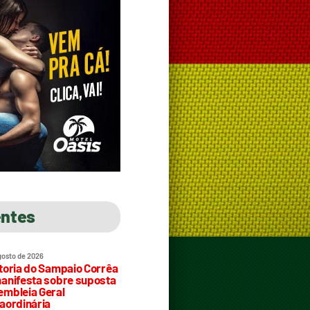
entes
gosto de 2026
toria do Sampaio Corrêa
anifesta sobre suposta
mbleia Geral
aordinária