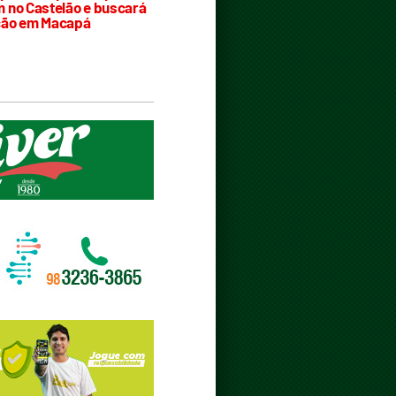
 no Castelão e buscará
ção em Macapá