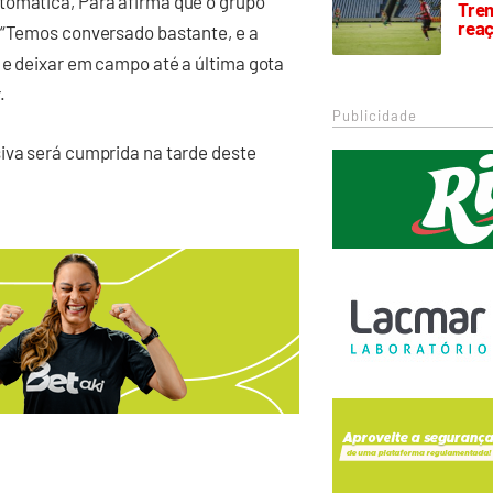
tomática, Pará afirma que o grupo
Trem
rea
: “Temos conversado bastante, e a
 e deixar em campo até a última gota
.
Publicidade
iva será cumprida na tarde deste