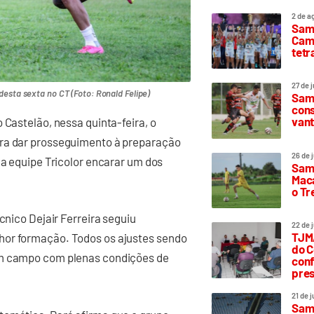
2 de a
Sam
Camp
tetr
27 de 
esta sexta no CT (Foto: Ronald Felipe)
Samp
cons
vant
 Castelão, nessa quinta-feira, o
ara dar prosseguimento à preparação
26 de 
 a equipe Tricolor encarar um dos
Samp
Maca
o T
cnico Dejair Ferreira seguiu
22 de 
TJMA
hor formação. Todos os ajustes sendo
do C
em campo com plenas condições de
conf
pres
21 de 
Samp