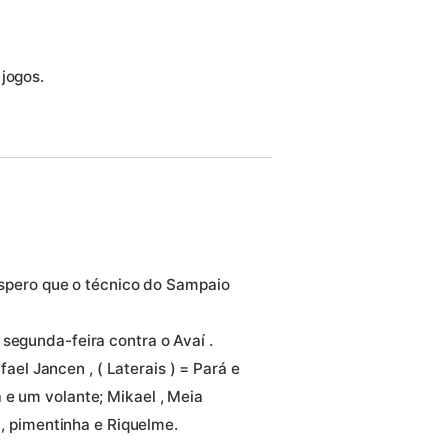
jogos.
 espero que o técnico do Sampaio
segunda-feira contra o Avaí .
afael Jancen , ( Laterais ) = Pará e
 e um volante; Mikael , Meia
o , pimentinha e Riquelme.