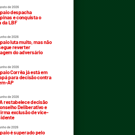
gosto de 2026
paio despacha
inas e conquista o
a da LBF
junho de 2026
aio luta muito, mas não
egue reverter
agem do adversário
junho de 2026
aio Corrêa já está em
pá para decisão contra
rem-AP
junho de 2026
 restabelece decisão
onselho Deliberativo e
irma exclusão de vice-
idente
junho de 2026
aio é superado pelo