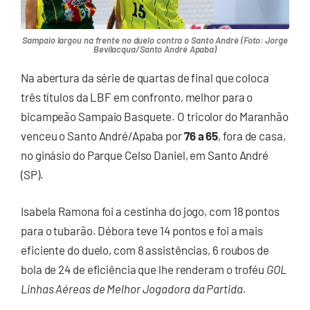
Sampaio largou na frente no duelo contra o Santo André (Foto: Jorge
Bevilacqua/Santo André Apaba)
Na abertura da série de quartas de final que coloca
três títulos da LBF em confronto, melhor para o
bicampeão Sampaio Basquete. O tricolor do Maranhão
venceu o Santo André/Apaba por
76 a 65
, fora de casa,
no ginásio do Parque Celso Daniel, em Santo André
(SP).
Isabela Ramona foi a cestinha do jogo, com 18 pontos
para o tubarão. Débora teve 14 pontos e foi a mais
eficiente do duelo, com 8 assistências, 6 roubos de
bola de 24 de eficiência que lhe renderam o troféu
GOL
Linhas Aéreas de Melhor Jogadora da Partida.