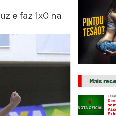
uz e faz 1x0 na
Mais rec
5 de a
Dire
se m
Asse
Extr