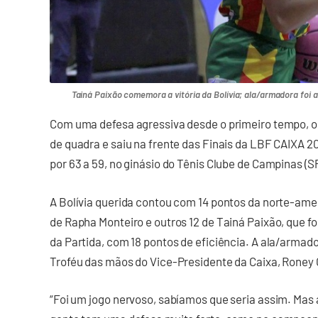
Tainá Paixão comemora a vitória da Bolívia; ala/armadora foi 
Com uma defesa agressiva desde o primeiro tempo,
de quadra e saiu na frente das Finais da LBF CAIXA 
por 63 a 59, no ginásio do Tênis Clube de Campinas (SP
A Bolívia querida contou com 14 pontos da norte-am
de Rapha Monteiro e outros 12 de Tainá Paixão, que foi
da Partida, com 18 pontos de eficiência. A ala/arma
Troféu das mãos do Vice-Presidente da Caixa, Rone
“Foi um jogo nervoso, sabíamos que seria assim. Mas