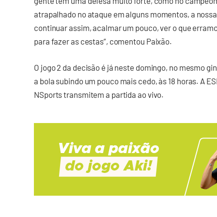
gente tem uma defesa muito forte, como no campeona
atrapalhado no ataque em alguns momentos, a nossa
continuar assim, acalmar um pouco, ver o que erramo
para fazer as cestas”, comentou Paixão.
O jogo 2 da decisão é já neste domingo, no mesmo gi
a bola subindo um pouco mais cedo, às 18 horas. A E
NSports transmitem a partida ao vivo.