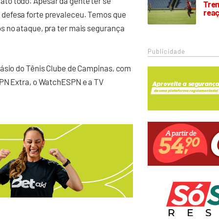
to todo. Apesar da gente ter se
Trem
rea
 defesa forte prevaleceu. Temos que
s no ataque, pra ter mais segurança
Publicidade
násio do Tênis Clube de Campinas, com
SPN Extra, o WatchESPN e a TV