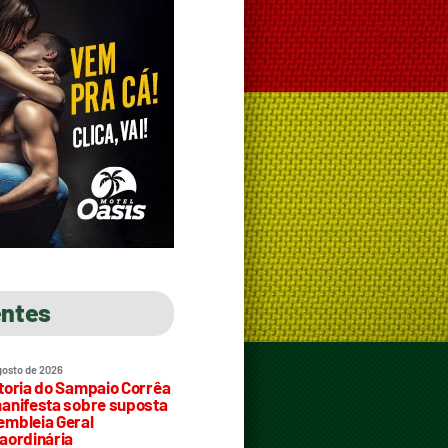
entes
gosto de 2026
toria do Sampaio Corrêa
anifesta sobre suposta
mbleia Geral
aordinária