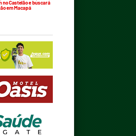
 no Castelão e buscará
ção em Macapá