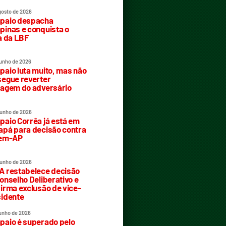
gosto de 2026
paio despacha
inas e conquista o
a da LBF
junho de 2026
aio luta muito, mas não
egue reverter
agem do adversário
junho de 2026
aio Corrêa já está em
pá para decisão contra
rem-AP
junho de 2026
 restabelece decisão
onselho Deliberativo e
irma exclusão de vice-
idente
junho de 2026
aio é superado pelo