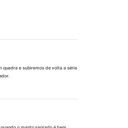
 quadra e subiremos de volta a série
ador.
o quando o manto sagrado é bem