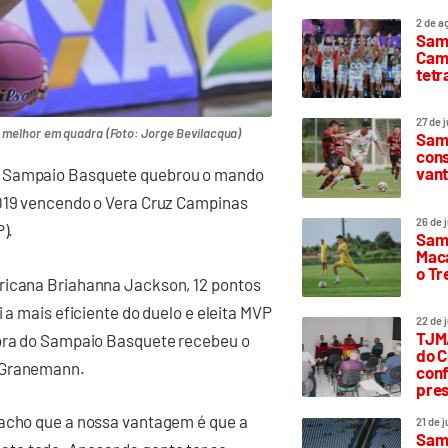
2 de a
Sam
Camp
tetr
27 de 
a melhor em quadra (Foto: Jorge Bevilacqua)
Samp
cons
vant
 o Sampaio Basquete quebrou o mando
2019 vencendo o Vera Cruz Campinas
26 de 
).
Samp
Maca
o T
ericana Briahanna Jackson, 12 pontos
 a mais eficiente do duelo e eleita MVP
22 de 
TJMA
dora do Sampaio Basquete recebeu o
do C
y Granemann.
conf
pres
 acho que a nossa vantagem é que a
21 de 
Samp