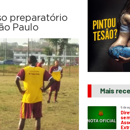
so preparatório
ão Paulo
Mais rec
5 de a
Dire
se m
Asse
Extr