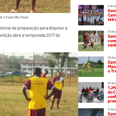
2 de a
Sam
Camp
ar a Copa São Paulo
tetr
tenso de preparação para disputar a
27 de 
petição abre a temporada 2017 do
Samp
cons
vant
26 de 
Samp
Maca
o T
22 de 
TJMA
do C
conf
pres
21 de 
Samp