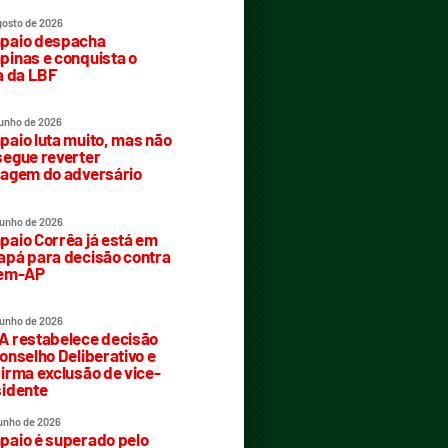
gosto de 2026
paio despacha
inas e conquista o
a da LBF
junho de 2026
aio luta muito, mas não
egue reverter
agem do adversário
junho de 2026
aio Corrêa já está em
pá para decisão contra
rem-AP
junho de 2026
 restabelece decisão
onselho Deliberativo e
irma exclusão de vice-
idente
junho de 2026
aio é superado pelo