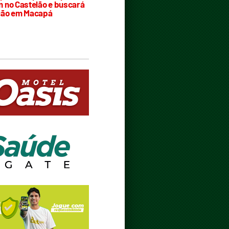
 no Castelão e buscará
ção em Macapá