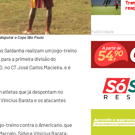
Trem
rea
Publicidade
disputar a Copa São Paulo
us Saldanha realizam um jogo-treino
para a primeira divisão do
 no CT José Carlos Macieira, e é
om atletas que já despontam no
 Vinícius Barata e os atacantes
jogo-treino contra o Americano, que
rcelo, Sidys e Vinícius Barata;