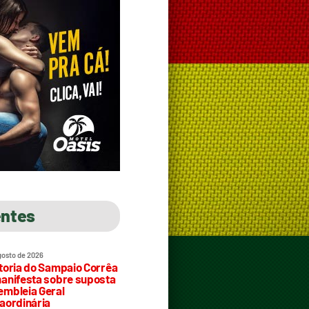
entes
gosto de 2026
toria do Sampaio Corrêa
anifesta sobre suposta
mbleia Geral
aordinária