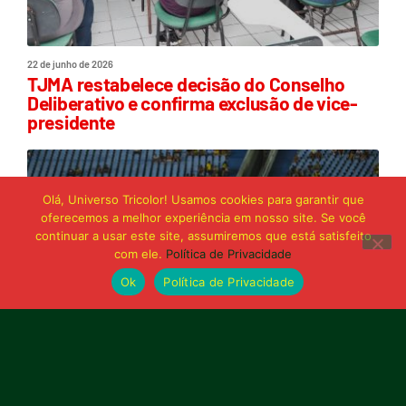
22 de junho de 2026
TJMA restabelece decisão do Conselho
Deliberativo e confirma exclusão de vice-
presidente
Olá, Universo Tricolor! Usamos cookies para garantir que
oferecemos a melhor experiência em nosso site. Se você
continuar a usar este site, assumiremos que está satisfeito
com ele.
Política de Privacidade
Ok
Política de Privacidade