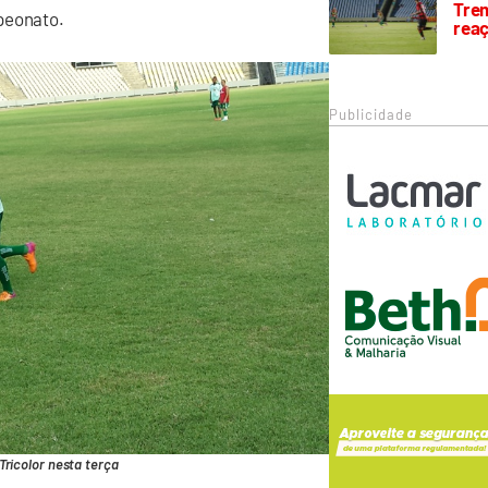
Trem
peonato.
rea
Publicidade
 Tricolor nesta terça