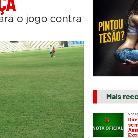
ÇA
ara o jogo contra
Mais rec
5 de a
Dire
se m
Asse
Extr