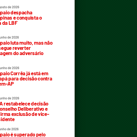
gosto de 2026
paio despacha
inas e conquista o
a da LBF
junho de 2026
aio luta muito, mas não
egue reverter
agem do adversário
junho de 2026
aio Corrêa já está em
pá para decisão contra
rem-AP
junho de 2026
 restabelece decisão
onselho Deliberativo e
irma exclusão de vice-
idente
junho de 2026
aio é superado pelo