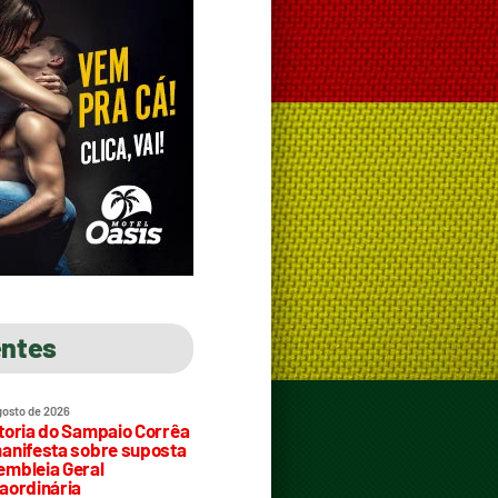
entes
gosto de 2026
toria do Sampaio Corrêa
anifesta sobre suposta
mbleia Geral
aordinária