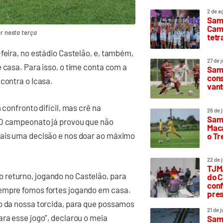
2 de a
Sam
Camp
or nesta terça
tetr
feira, no estádio Castelão, e, também,
27 de 
 casa. Para isso, o time conta com a
Samp
cons
contra o Icasa.
vant
 confronto difícil, mas crê na
26 de 
Samp
“O campeonato já provou que não
Maca
mais uma decisão e nos doar ao máximo
o T
22 de 
TJMA
 returno, jogando no Castelão, para
do C
conf
Sempre fomos fortes jogando em casa.
pres
do da nossa torcida, para que possamos
21 de 
ara esse jogo”, declarou o meia
Samp