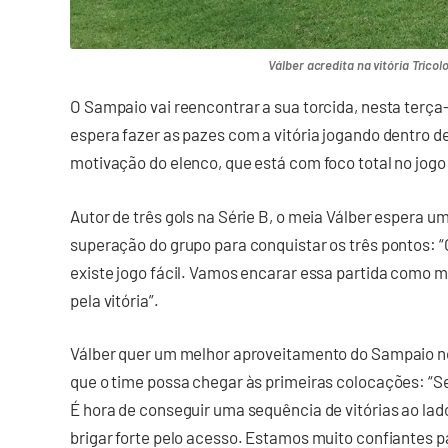
Válber acredita na vitória Tricol
O Sampaio vai reencontrar a sua torcida, nesta terça-
espera fazer as pazes com a vitória jogando dentro de
motivação do elenco, que está com foco total no jogo 
Autor de três gols na Série B, o meia Válber espera um
superação do grupo para conquistar os três pontos: 
existe jogo fácil. Vamos encarar essa partida como 
pela vitória”.
Válber quer um melhor aproveitamento do Sampaio no
que o time possa chegar às primeiras colocações: “
É hora de conseguir uma sequência de vitórias ao la
brigar forte pelo acesso. Estamos muito confiantes p