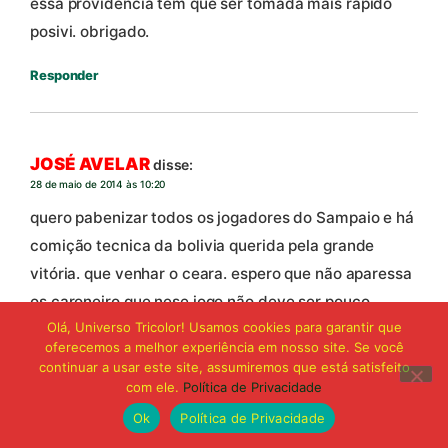
essa providencia tem que ser tomada mais rapido
posivi. obrigado.
Responder
JOSÉ AVELAR
disse:
28 de maio de 2014 às 10:20
quero pabenizar todos os jogadores do Sampaio e há
comição tecnica da bolivia querida pela grande
vitória. que venhar o ceara. espero que não aparessa
os caroneiro que nese jogo não deve ser pouco.
Olá, Universo Tricolor! Usamos cookies para garantir que
Presidente ver se não distribua tanta cortesia que
oferecemos a melhor experiência em nosso site. Se você
nese jogo não chegar há 1.000. mais vamos bolivia
continuar a usar este site, assumiremos que está satisfeito
querida pra sima deles. paiooooooo
com ele.
Política de Privacidade
Ok
Política de Privacidade
Responder