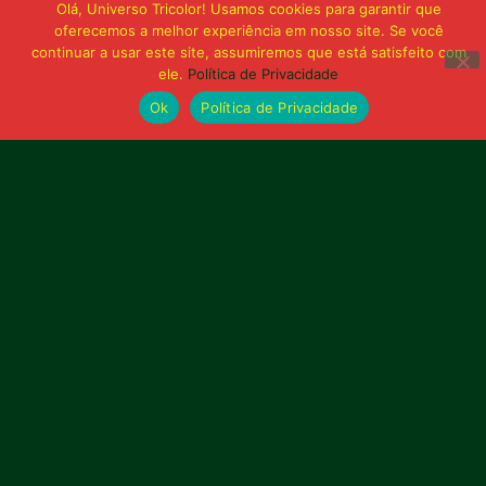
Olá, Universo Tricolor! Usamos cookies para garantir que
Sampaio é superado pelo Trem no Castelão
oferecemos a melhor experiência em nosso site. Se você
e buscará reação em Macapá
continuar a usar este site, assumiremos que está satisfeito com
ele.
Política de Privacidade
Ok
Política de Privacidade
Publicidade