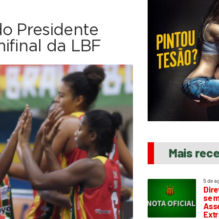
do Presidente
ifinal da LBF
Mais rec
5 de a
Dire
se m
Asse
Extr