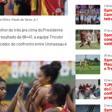
2 de a
Sam
Camp
tetr
(Foto: Paulo de Tarso Jr.)
lhor de três pra cima do Presidente
27 de 
Samp
esultado de 66×47, a equipe Tricolor
cons
vant
ncedor do confronto entre Uninassau e
26 de 
Samp
Maca
o T
22 de 
TJMA
do C
conf
pres
21 de 
Samp