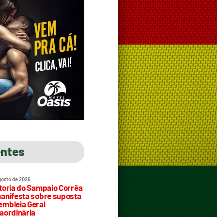
entes
gosto de 2026
toria do Sampaio Corrêa
anifesta sobre suposta
mbleia Geral
aordinária