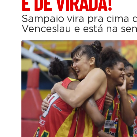
É DE VIRADA!
Sampaio vira pra cima 
Venceslau e está na sem