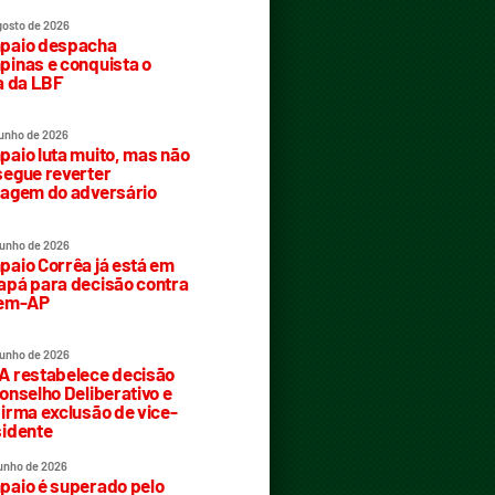
gosto de 2026
paio despacha
inas e conquista o
a da LBF
junho de 2026
aio luta muito, mas não
egue reverter
agem do adversário
junho de 2026
aio Corrêa já está em
pá para decisão contra
rem-AP
junho de 2026
 restabelece decisão
onselho Deliberativo e
irma exclusão de vice-
idente
junho de 2026
aio é superado pelo