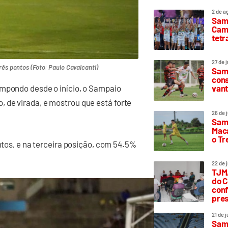
2 de a
Sam
Camp
tetr
27 de 
rês pontos (Foto: Paulo Cavalcanti)
Samp
cons
vant
impondo desde o início, o Sampaio
 de virada, e mostrou que está forte
26 de 
Samp
Maca
o T
ontos, e na terceira posição, com 54.5%
22 de 
TJMA
do C
conf
pres
21 de 
Samp