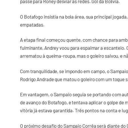
passe para Roney desviar às redes. Gol da Bolívia.
O Botafogo insistia na bola área, sua principal jogada
empatadas.
A etapa final começou quente, com chance para ambo
fulminante, Andrey voou para espalmar a escanteio. 
arrematou à queima-roupa, mas o goleiro salvou, e n
Com tranquilidade, se impondo em campo, o Sampaio f
Rodrigo Andrade que matou o goleiro com um toque súti
Em vantagem, o Sampaio seguia se portando com aut
de avanço do Botafogo, e tentava aplicar o golpe de m
vitória já estava garantida. Três pontos na conta e lu
O próximo desafio do Sampaio Corrêa será diante do 