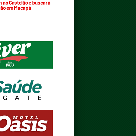
 no Castelão e buscará
ção em Macapá