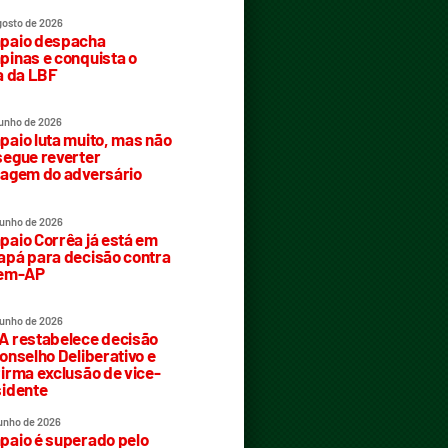
gosto de 2026
paio despacha
inas e conquista o
a da LBF
junho de 2026
aio luta muito, mas não
egue reverter
agem do adversário
junho de 2026
aio Corrêa já está em
pá para decisão contra
rem-AP
junho de 2026
 restabelece decisão
onselho Deliberativo e
irma exclusão de vice-
idente
junho de 2026
aio é superado pelo