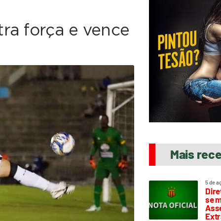
ra força e vence
Mais rec
5 de a
Dire
se m
Asse
Extr