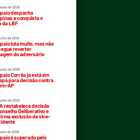
gosto de 2026
paio despacha
inas e conquista o
a da LBF
junho de 2026
aio luta muito, mas não
egue reverter
agem do adversário
junho de 2026
aio Corrêa já está em
pá para decisão contra
rem-AP
junho de 2026
 restabelece decisão
onselho Deliberativo e
irma exclusão de vice-
idente
junho de 2026
aio é superado pelo