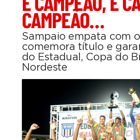
É CAMPEÃO, É C
CAMPEÃO…
Sampaio empata com o
comemora título e garan
do Estadual, Copa do Br
Nordeste