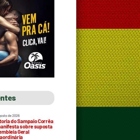
entes
gosto de 2026
toria do Sampaio Corrêa
anifesta sobre suposta
mbleia Geral
aordinária