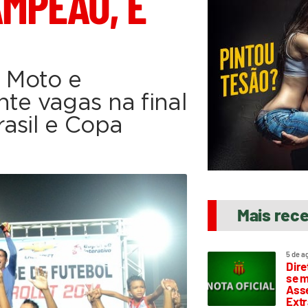
AMPEÃO, É
 Moto e
te vagas na final
asil e Copa
Mais rec
5 de a
Dire
se m
Asse
Extr