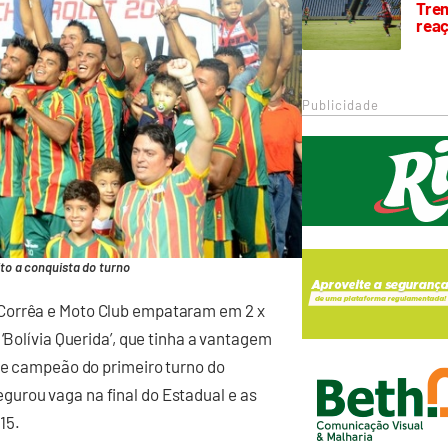
Trem
rea
Publicidade
o a conquista do turno
Corrêa e Moto Club empataram em 2 x
‘Bolívia Querida’, que tinha a vantagem
 de campeão do primeiro turno do
urou vaga na final do Estadual e as
15.