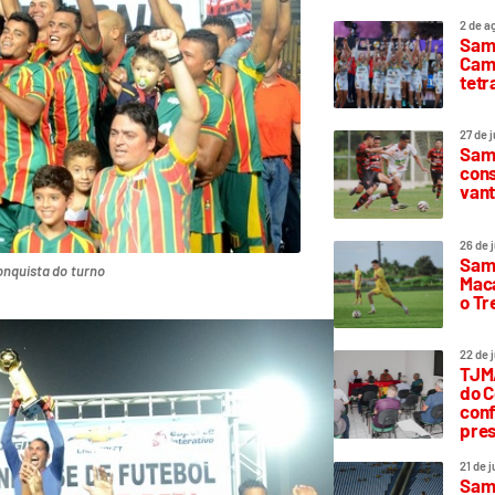
2 de a
Sam
Camp
tetr
27 de 
Samp
cons
vant
26 de 
Samp
nquista do turno
Maca
o T
22 de 
TJMA
do C
conf
pres
21 de 
Samp