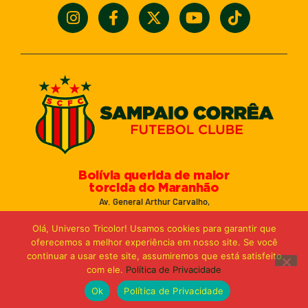
Bolívia querida de maior
torcida do Maranhão
Av. General Arthur Carvalho,
Turu Velho – São Luís-MA – CEP: 65066-320
Olá, Universo Tricolor! Usamos cookies para garantir que
Email: marketing@sampaiocorreafc.com.br
oferecemos a melhor experiência em nosso site. Se você
© 2021 • Sampaio Corrêa Futebol Clube
continuar a usar este site, assumiremos que está satisfeito
Web Design:
MP Marketing, Promo e Digital
com ele.
Política de Privacidade
Ok
Política de Privacidade