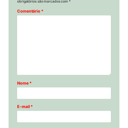
obrigatórios são marcados com
*
Comentário
*
Nome
*
E-mail
*