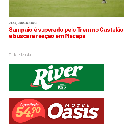
21 de junho de 2026
Sampaio é superado pelo Trem no Castelão
e buscará reação em Macapá
Publicidade