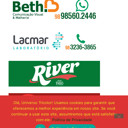
Olá, Universo Tricolor! Usamos cookies para garantir que
oferecemos a melhor experiência em nosso site. Se você
continuar a usar este site, assumiremos que está satisfeito
com ele.
Política de Privacidade