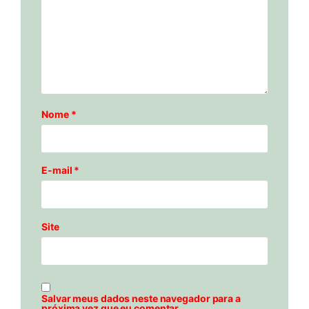
Nome
*
E-mail
*
Site
Salvar meus dados neste navegador para a
próxima vez que eu comentar.