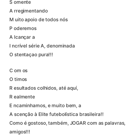
S omente
A rregimentando
M uito apoio de todos nós
P oderemos
A lcançar a
I ncrível série A, denominada
O stentaçao pura!!!
C om os
O timos
R esultados colhidos, até aquí,
R ealmente
E ncaminhamos, e muito bem, a
A scenção à Elite futebolística brasileira!!
Como é gostoso, também, JOGAR com as palavras,
amigos!!!