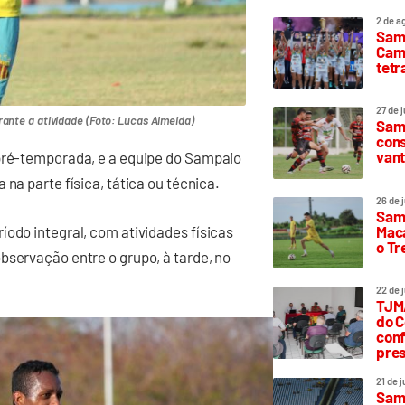
2 de a
Sam
Camp
tetr
27 de 
ante a atividade (Foto: Lucas Almeida)
Samp
cons
vant
 pré-temporada, e a equipe do Sampaio
na parte física, tática ou técnica.
26 de 
Samp
íodo integral, com atividades físicas
Maca
o T
bservação entre o grupo, à tarde, no
22 de 
TJMA
do C
conf
pres
21 de 
Samp