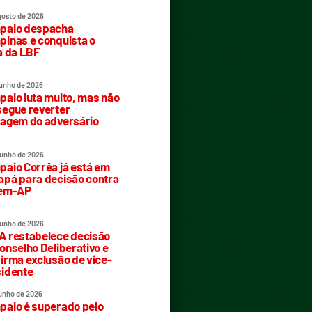
gosto de 2026
paio despacha
inas e conquista o
a da LBF
junho de 2026
aio luta muito, mas não
egue reverter
agem do adversário
junho de 2026
aio Corrêa já está em
pá para decisão contra
rem-AP
junho de 2026
 restabelece decisão
onselho Deliberativo e
irma exclusão de vice-
idente
junho de 2026
aio é superado pelo