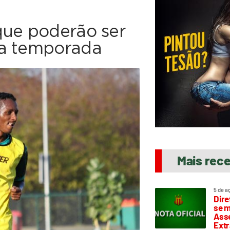
que poderão ser
ma temporada
Mais rec
5 de a
Dire
se m
Asse
Extr