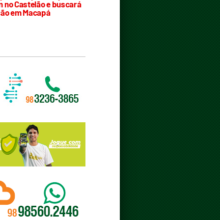
 no Castelão e buscará
ção em Macapá