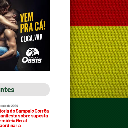
entes
gosto de 2026
toria do Sampaio Corrêa
anifesta sobre suposta
mbleia Geral
aordinária