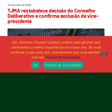
22 de junho de 2026
TJMA restabelece decisão do Conselho
Deliberativo e confirma exclusão de vice-
presidente
Olá, Universo Tricolor! Usamos cookies para garantir que
oferecemos a melhor experiência em nosso site. Se você
continuar a usar este site, assumiremos que está satisfeito
com ele.
Política de Privacidade
Ok
Política de Privacidade
21 de junho de 2026
Sampaio é superado pelo Trem no Castelão