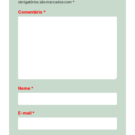
obrigatórios são marcados com
*
Comentário
*
Nome
*
E-mail
*