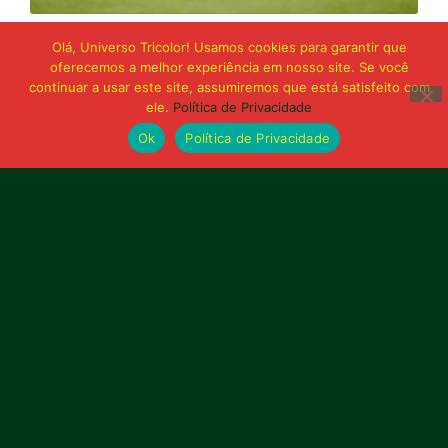
21 de junho de 2026
Olá, Universo Tricolor! Usamos cookies para garantir que
Sampaio é superado pelo Trem no Castelão
oferecemos a melhor experiência em nosso site. Se você
e buscará reação em Macapá
continuar a usar este site, assumiremos que está satisfeito com
ele.
Política de Privacidade
Ok
Política de Privacidade
Publicidade