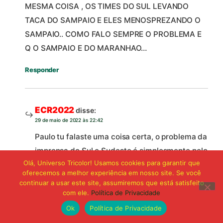
MESMA COISA , OS TIMES DO SUL LEVANDO
TACA DO SAMPAIO E ELES MENOSPREZANDO O
SAMPAIO.. COMO FALO SEMPRE O PROBLEMA E
Q O SAMPAIO E DO MARANHAO…
Responder
ECR2022
disse:
29 de maio de 2022 às 22:42
Paulo tu falaste uma coisa certa, o problema da
imprensa do Sul e Sudeste é simplesmente pelo
Olá, Universo Tricolor! Usamos cookies para garantir que
fato do Sampaio ser do Maranhão.
oferecemos a melhor experiência em nosso site. Se você
continuar a usar este site, assumiremos que está satisfeito
Responder
com ele.
Política de Privacidade
Ok
Política de Privacidade