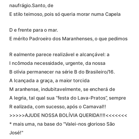
naufrágio.Santo, de
E stilo teimoso, pois só queria morar numa Capela
D e frente para o mar.
E mérito Padroeiro dos Maranhenses, o que pedimos
R ealmente parece realizável e alcançável: a
I ncômoda necessidade, urgente, da nossa
B olívia permanecer na série B do Brasileiro/16.
A lcançada a graça, a maior torcida
M aranhense, indubitavelmente, se encherá de
A legria, tal qual sua “festa do Lava-Pratos”, sempre
R ealizada, com sucesso, após o Carnaval!!
>>>>>AJUDE NOSSA BOLÍVIA QUERIDA!!!!<<<<<<<
* mais uma, na base do "Valei-nos glorioso São
José!"