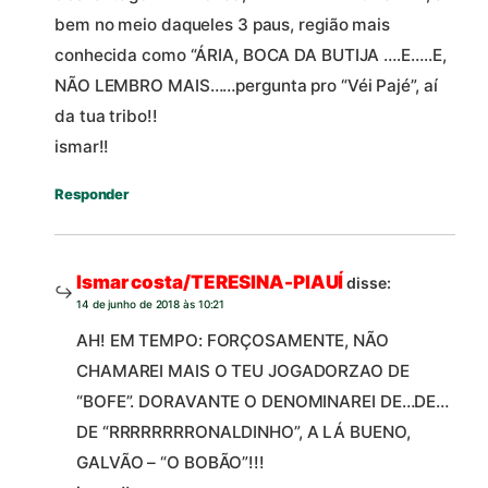
bem no meio daqueles 3 paus, região mais
conhecida como “ÁRIA, BOCA DA BUTIJA ….E…..E,
NÃO LEMBRO MAIS……pergunta pro “Véi Pajé”, aí
da tua tribo!!
ismar!!
Responder
Ismar costa/TERESINA-PIAUÍ
disse:
14 de junho de 2018 às 10:21
AH! EM TEMPO: FORÇOSAMENTE, NÃO
CHAMAREI MAIS O TEU JOGADORZAO DE
“BOFE”. DORAVANTE O DENOMINAREI DE…DE…
DE “RRRRRRRRONALDINHO”, A LÁ BUENO,
GALVÃO – “O BOBÃO”!!!