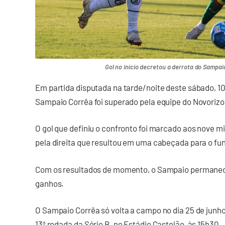
Gol no início decretou a derrota do Sampaio
Em partida disputada na tarde/noite deste sábado, 10,
Sampaio Corrêa foi superado pela equipe do Novorizon
O gol que definiu o confronto foi marcado aos nove m
pela direita que resultou em uma cabeçada para o fu
Com os resultados de momento, o Sampaio permanec
ganhos.
O Sampaio Corrêa só volta a campo no dia 25 de junho
13ª rodada da Série B, no Estádio Castelão, às 15h30.