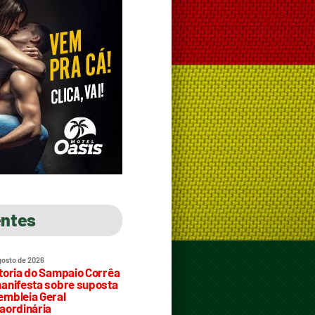
entes
gosto de 2026
toria do Sampaio Corrêa
anifesta sobre suposta
mbleia Geral
aordinária