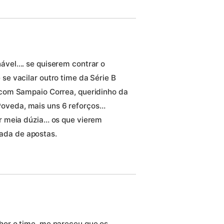
nável…. se quiserem contrar o
 se vacilar outro time da Série B
o com Sampaio Correa, queridinho da
Poveda, mais uns 6 reforços…
or meia dúzia… os que vierem
ada de apostas.
or o time, me pareceu que os