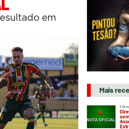
AL
 resultado em
Mais rec
5 de a
Dire
se m
Asse
Extr