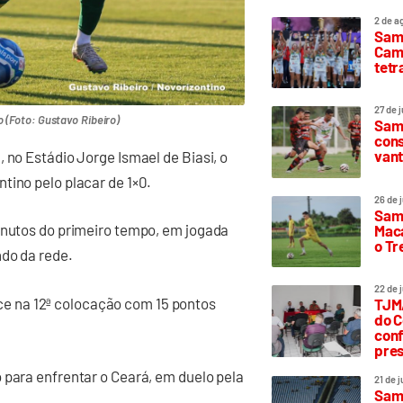
2 de a
Sam
Camp
tetr
27 de 
 (Foto: Gustavo Ribeiro)
Samp
cons
vant
 no Estádio Jorge Ismael de Biasi, o
tino pelo placar de 1×0.
26 de 
Samp
inutos do primeiro tempo, em jogada
Maca
o T
ndo da rede.
22 de 
e na 12ª colocação com 15 pontos
TJMA
do C
conf
pres
 para enfrentar o Ceará, em duelo pela
21 de 
Samp