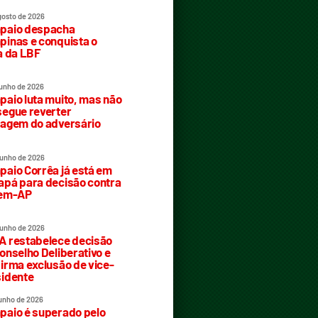
gosto de 2026
paio despacha
inas e conquista o
a da LBF
junho de 2026
aio luta muito, mas não
egue reverter
agem do adversário
junho de 2026
aio Corrêa já está em
pá para decisão contra
rem-AP
junho de 2026
 restabelece decisão
onselho Deliberativo e
irma exclusão de vice-
idente
junho de 2026
aio é superado pelo