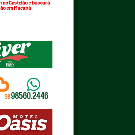
 no Castelão e buscará
ção em Macapá