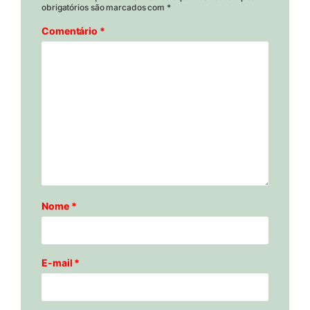
obrigatórios são marcados com
*
Comentário
*
Nome
*
E-mail
*