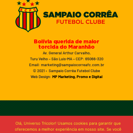
Bolívia querida de maior
torcida do Maranhão
Av. General Arthur Carvalho,
Turu Velho – São Luís-MA – CEP: 65066-320
Email: marketing@sampaiocorreafc.com.br
© 2021 • Sampaio Corrêa Futebol Clube
Web Design:
MP Marketing, Promo e Digital
Olá, Universo Tricolor! Usamos cookies para garantir que
oferecemos a melhor experiência em nosso site. Se você