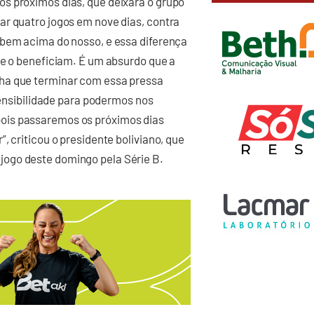
s próximos dias, que deixará o grupo
ar quatro jogos em nove dias, contra
 bem acima do nosso, e essa diferença
ue o beneficiam. É um absurdo que a
ha que terminar com essa pressa
 sensibilidade para podermos nos
ois passaremos os próximos dias
, criticou o presidente boliviano, que
ogo deste domingo pela Série B.