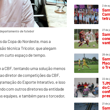
2 de a
Sam
Camp
tetr
27 de 
 departamento de futebol
Samp
cons
is da Copa do Nordeste, mas a
vant
ão técnica Tricolor, que alegam
um curto espaço de tempo.
26 de 
Samp
Maca
o T
om a CBF, tentando uma solução menos
 ao diretor de competições da CBF,
22 de 
ramação do Esporte Interativo, e isso
TJMA
do C
ndo com outros diretores da entidade
conf
pres
s equipes, e também para o torcedor,
21 de 
Samp