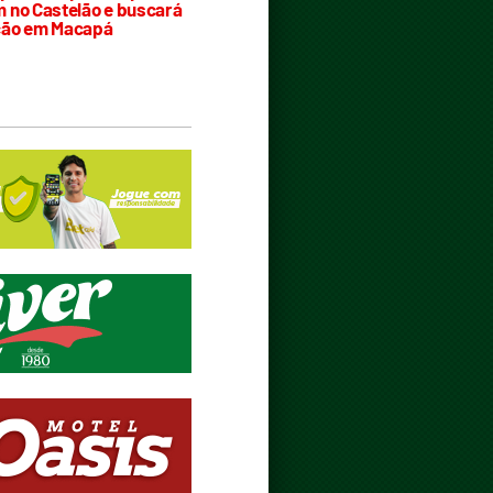
 no Castelão e buscará
ção em Macapá