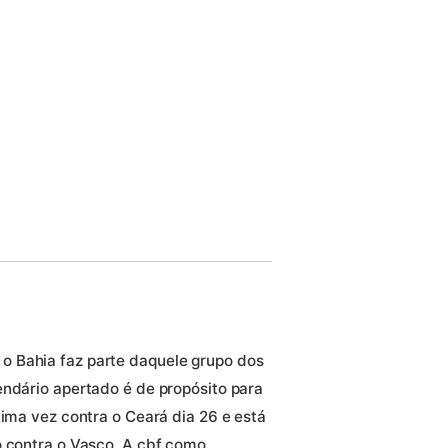
 Bahia faz parte daquele grupo dos
endário apertado é de propósito para
tima vez contra o Ceará dia 26 e está
o contra o Vasco. A cbf como