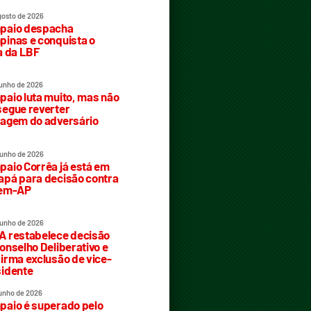
gosto de 2026
paio despacha
inas e conquista o
a da LBF
junho de 2026
aio luta muito, mas não
egue reverter
agem do adversário
junho de 2026
aio Corrêa já está em
pá para decisão contra
rem-AP
junho de 2026
 restabelece decisão
onselho Deliberativo e
irma exclusão de vice-
idente
junho de 2026
aio é superado pelo