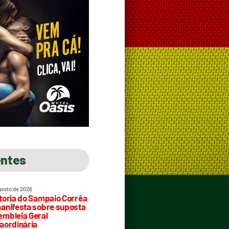
entes
gosto de 2026
toria do Sampaio Corrêa
anifesta sobre suposta
mbleia Geral
aordinária