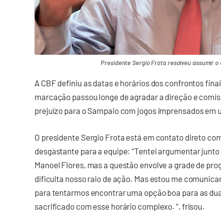
Presidente Sergio Frota resolveu assumir o
A CBF definiu as datas e horários dos confrontos fina
marcação passou longe de agradar a direção e comiss
prejuízo para o Sampaio com jogos imprensados em 
O presidente Sergio Frota está em contato direto c
desgastante para a equipe: “Tentei argumentar junto
Manoel Flores, mas a questão envolve a grade de prog
dificulta nosso raio de ação. Mas estou me comunica
para tentarmos encontrar uma opção boa para as dua
sacrificado com esse horário complexo. ”, frisou.