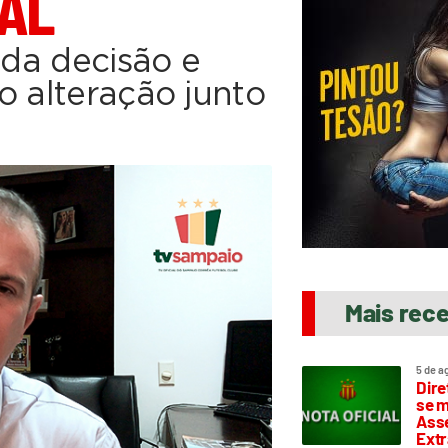
AL
 da decisão e
o alteração junto
Mais rec
5 de a
Dire
se m
Asse
Extr