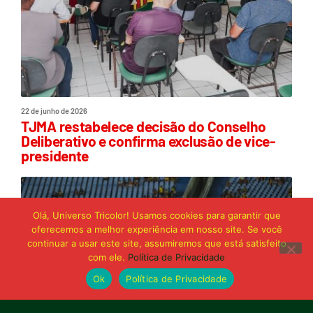
22 de junho de 2026
TJMA restabelece decisão do Conselho
Deliberativo e confirma exclusão de vice-
presidente
Olá, Universo Tricolor! Usamos cookies para garantir que
oferecemos a melhor experiência em nosso site. Se você
continuar a usar este site, assumiremos que está satisfeito
com ele.
Política de Privacidade
Ok
Política de Privacidade