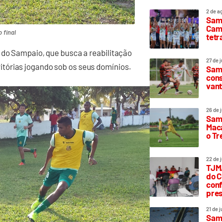
2 de a
Sam
Camp
 final
tetr
 do Sampaio, que busca a reabilitação
27 de 
tórias jogando sob os seus domínios.
Samp
cons
vant
26 de 
Samp
Maca
o T
22 de 
TJMA
do C
conf
pres
21 de 
Samp