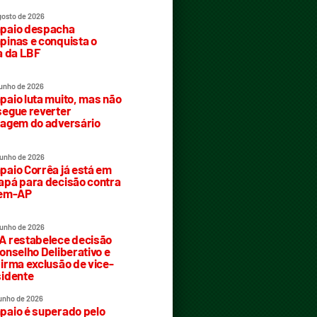
gosto de 2026
paio despacha
inas e conquista o
a da LBF
junho de 2026
aio luta muito, mas não
egue reverter
agem do adversário
junho de 2026
aio Corrêa já está em
pá para decisão contra
rem-AP
junho de 2026
 restabelece decisão
onselho Deliberativo e
irma exclusão de vice-
idente
junho de 2026
aio é superado pelo