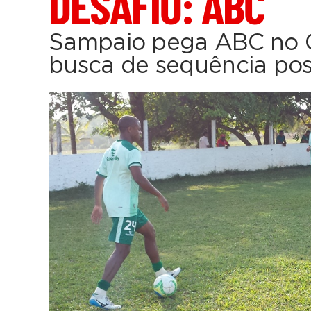
DESAFIO: ABC
Sampaio pega ABC no 
busca de sequência pos