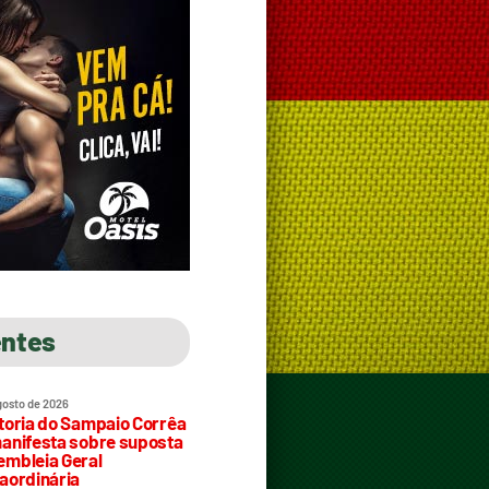
entes
gosto de 2026
toria do Sampaio Corrêa
anifesta sobre suposta
mbleia Geral
aordinária