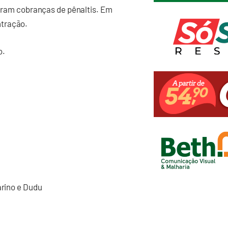
naram cobranças de pênaltis. Em
ntração.
o.
arino e Dudu