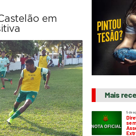
Castelão em
itiva
Mais rec
5 de a
Dire
se m
Asse
Extr