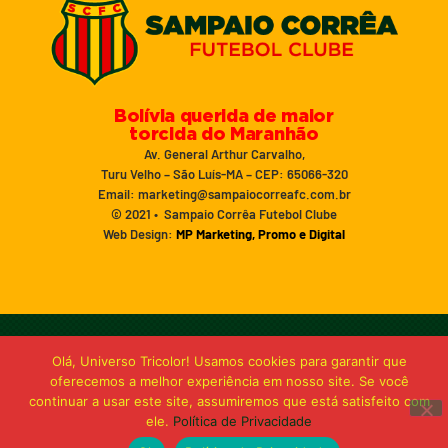
Bolívia querida de maior
torcida do Maranhão
Av. General Arthur Carvalho,
Turu Velho – São Luís-MA – CEP: 65066-320
Email: marketing@sampaiocorreafc.com.br
© 2021 • Sampaio Corrêa Futebol Clube
Web Design:
MP Marketing, Promo e Digital
Olá, Universo Tricolor! Usamos cookies para garantir que
oferecemos a melhor experiência em nosso site. Se você
continuar a usar este site, assumiremos que está satisfeito com
ele.
Política de Privacidade