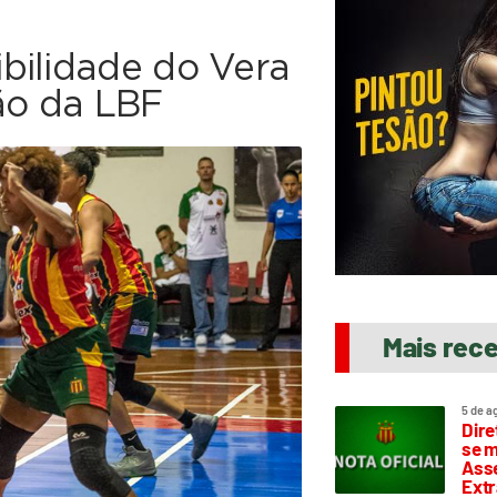
bilidade do Vera
ão da LBF
Mais rec
5 de a
Dire
se m
Asse
Extr