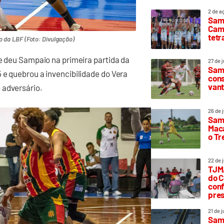
2 de a
Sam
Camp
tetr
 da LBF (Foto: Divulgação)
 e deu Sampaio na primeira partida da
27 de 
Samp
 e quebrou a invencibilidade do Vera
cons
vant
 adversário.
26 de 
Samp
Maca
o T
22 de 
TJMA
do C
conf
pres
21 de 
Samp