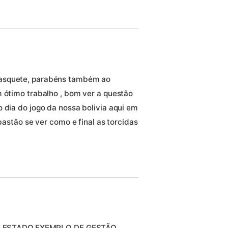
basquete, parabéns também ao
m ótimo trabalho , bom ver a questão
 dia do jogo da nossa bolivia aqui em
 bastão se ver como e final as torcidas
 ESTADO,EXEMPLO DE GESTÃO