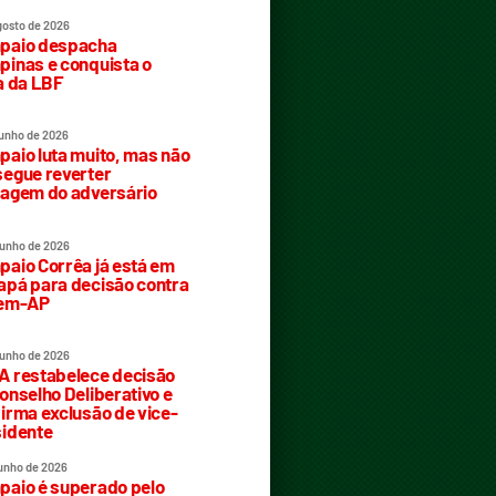
gosto de 2026
paio despacha
inas e conquista o
a da LBF
junho de 2026
aio luta muito, mas não
egue reverter
agem do adversário
junho de 2026
aio Corrêa já está em
pá para decisão contra
rem-AP
junho de 2026
 restabelece decisão
onselho Deliberativo e
irma exclusão de vice-
idente
junho de 2026
aio é superado pelo