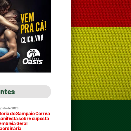
entes
gosto de 2026
toria do Sampaio Corrêa
anifesta sobre suposta
mbleia Geral
aordinária