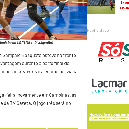
Trem
rea
Publicidade
ecisão da LBF (Foto: Divulgação)
o Sampaio Basquete esteve na frente
svantagem durante a parte final do
imos lances livres e a equipe boliviana
rça-feira, novamente em Campinas, às
 e da TV Gazeta. O jogo três será no