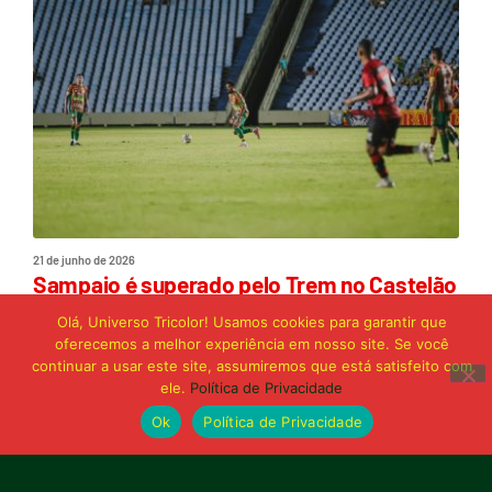
21 de junho de 2026
Sampaio é superado pelo Trem no Castelão
e buscará reação em Macapá
Olá, Universo Tricolor! Usamos cookies para garantir que
oferecemos a melhor experiência em nosso site. Se você
continuar a usar este site, assumiremos que está satisfeito com
Publicidade
ele.
Política de Privacidade
Ok
Política de Privacidade