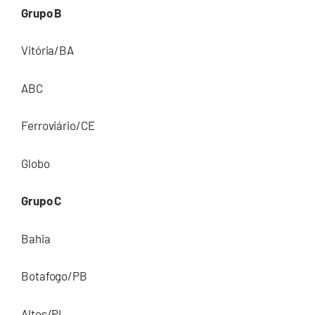
Grupo B
Vitória/BA
ABC
Ferroviário/CE
Globo
Grupo C
Bahia
Botafogo/PB
Altos/PI