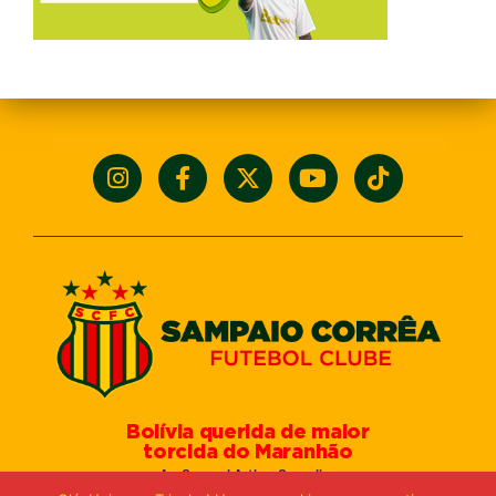
Bolívia querida de maior
torcida do Maranhão
Av. General Arthur Carvalho,
Turu Velho – São Luís-MA – CEP: 65066-320