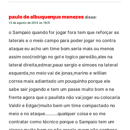
paulo de albuquerque menezes
disse:
13 de agosto de 2014 às 19:31
o Sampaio quando for jogar fora tem que reforçar as
laterais e o meio campo para poder jogar no contra
ataque eu acho um time bom.seria mais ou menos
assim ooo(rodrigo no gol e logico paredão,alex na
lateral direita,edmar,pauo sergio e simoes na lateral
esquerda,no meio vai de jonas,marino e willian
correa mais adiantado um pouquinho porque ele
sabe sair jogando e tem um passe muito bom e na
frente agora que o paulista não vai jogar eu colocaria
Valdir e Edgar)muito bem um time compactado no
meio e no ataque………..qualquer coisa e so me
contratar como técnico porque o Sampaio tem um
elenco muito bom so não escala quem não conhece