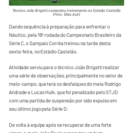
Técnico João Brigatti comandou treinamento no Estádio Castelão
(Foto: Elias Auê)
Dando sequência à preparação para enfrentar o
Náutico, pela 16ª rodada do Campeonato Brasileiro da
Série C, o Sampaio Corrêa treinou na tarde desta
sexta-feira, no Estádio Castelão.
Atividade serviu para o técnico João Brigatti realizar
uma série de observações, principalmente no setor de
meio-campo, que terá os desfalques do meia Rodrigo
Andrade e Lucas Hulk, que foi penalizado pelo STJD
com uma partida de suspensão por sido expulso em
seu último jogo pela Série D.
De volta à equipe após se recuperar de uma forte
virose, o meia João Paulo espera ter um bom